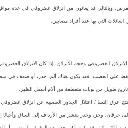
ص، وبالتالي قد يعانون من انزلاق غضروفي في عدة مواقع
العائلات التي بها عدة أفراد مصابين.
لانزلاق الغضروفي وحجم الانزلاق. إذا كان الانزلاق الغضر
ضغط على العصب، فقد يكون هناك ألم، خدر، أو ضعف في منطقة
 تاريخ طويل من نوبات متقطعة من آلام أسفل الظهر.
ا ينتج عرق النسا / اعتلال الجذور العصبية عن انزلاق غض
رقان، وخز، وخدر ينتشر من الأرداف إلى الساق وأحيانًا إلى ا
الصدمة الكهربائية. قد يكون أكثر حدة عند الوقوف، المشي، أو