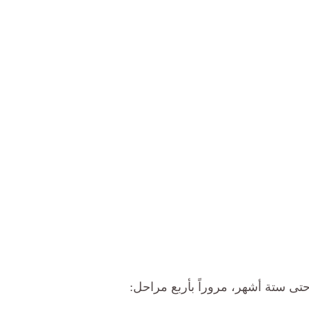
تى ستة أشهر، مروراً بأربع مراحل: