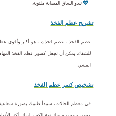
تبدو الساق المصابة ملتوية.
تشريح عظم الفخذ
عظم الفخذ - عظم فخذك - هو أكبر وأقوى عظم 
للشفاء. يمكن أن تجعل كسور عظم الفخذ المهام ا
المشي.
تشخيص كسر عظم الفخذ
محدد، سيحدد طبيبك نوع الكسر لديك. أكثر الأنواع