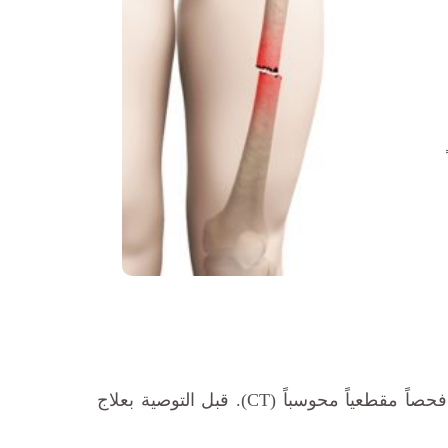
في معظم الحالات، سيبدأ طبيبك بصورة شعاعية. إذا كانت هناك حاجة لمزيد من المعلومات، قد يطلب أيضاً فحصاً مقطعياً محوسباً (CT). قبل التوصية بعلاج